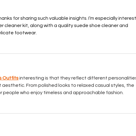
School America's Top 300
4
Teams
hanks for sharing such valuable insights. I’m especially interes
 cleaner kit, along with a quality suede shoe cleaner and 
elicate footwear.
 Outfits
 interesting is that they reflect different personalitie
 aesthetic. From polished looks to relaxed casual styles, the 
 for people who enjoy timeless and approachable fashion.