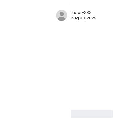
meery232
Aug 09, 2025
Like
Reply