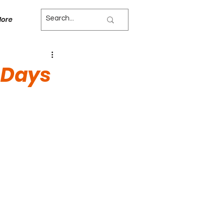
ore
 Days