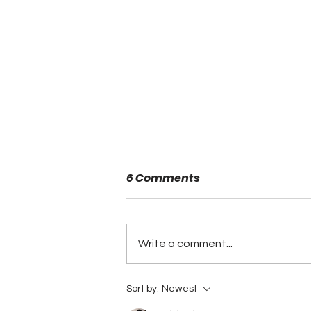
6 Comments
Write a comment...
Alabama Football
Sort by:
Newest
Coaches Association