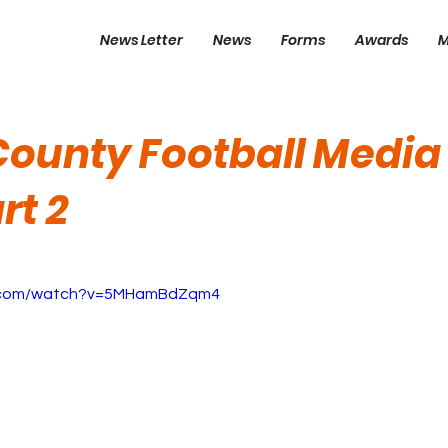
News Letter
News
Forms
Awards
M
County Football Media
rt 2
e.com/watch?v=5MHamBdZqm4