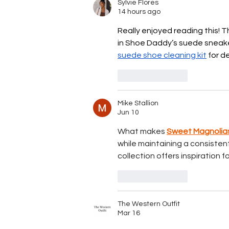
Sylvie Flores
Announces Lifetime
14 hours ago
Achievement Winners
Really enjoyed reading this! T
in Shoe Daddy’s suede sneaker
suede shoe cleaning kit
 for d
Like
Reply
Mike Stallion
Jun 10
What makes 
Sweet Magnolias
while maintaining a consistent
collection offers inspiration
Like
Reply
The Western Outfit
Mar 16