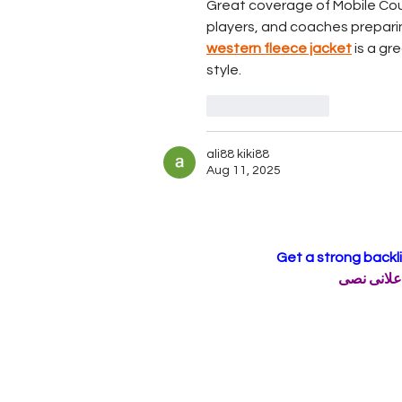
Great coverage of Mobile Coun
players, and coaches preparin
western fleece jacket
 is a g
style.
Like
Reply
ali88 kiki88
Aug 11, 2025
Get a strong backl
علانى نصى